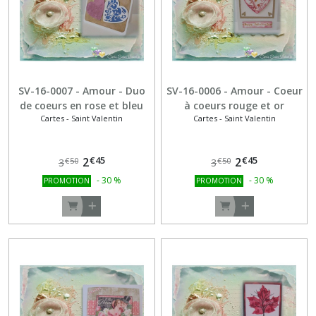
(1)
Cartes
-
Anniversaire
-
SV-16-0007 - Amour - Duo
SV-16-0006 - Amour - Coeur
Enfants
de coeurs en rose et bleu
à coeurs rouge et or
(6)
Cartes - Saint Valentin
Cartes - Saint Valentin
€
45
€
45
2
2
€
50
€
50
3
3
Afficher
-
30
%
-
30
%
PROMOTION
PROMOTION
les
résultats