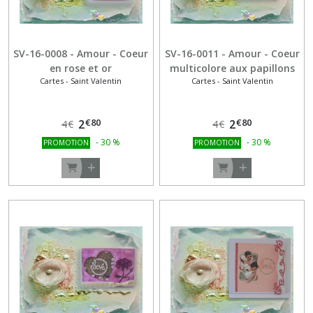
SV-16-0008 - Amour - Coeur
SV-16-0011 - Amour - Coeur
en rose et or
multicolore aux papillons
Cartes - Saint Valentin
Cartes - Saint Valentin
€
80
€
80
2
2
4
€
4
€
-
30
%
-
30
%
PROMOTION
PROMOTION