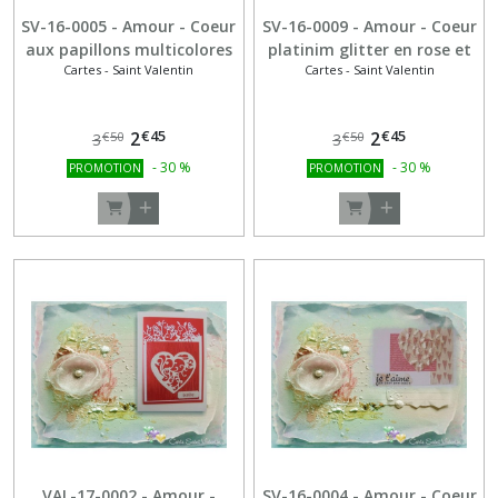
SV-16-0005 - Amour - Coeur
SV-16-0009 - Amour - Coeur
aux papillons multicolores
platinim glitter en rose et
Cartes - Saint Valentin
Cartes - Saint Valentin
argent
€
45
€
45
2
2
€
50
€
50
3
3
-
30
%
-
30
%
PROMOTION
PROMOTION
VAL-17-0002 - Amour -
SV-16-0004 - Amour - Coeur