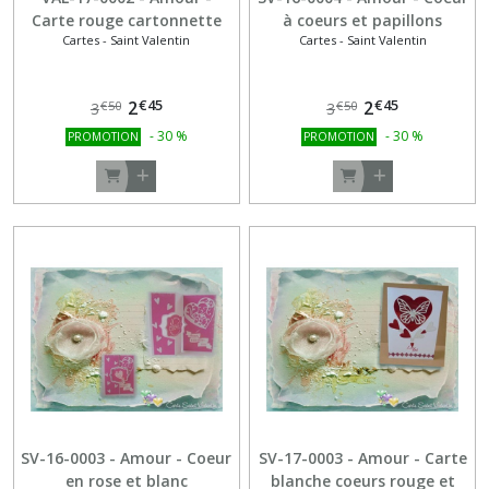
Carte rouge cartonnette
à coeurs et papillons
Cartes - Saint Valentin
Cartes - Saint Valentin
blanche coeur glitter
argenté
€
45
€
45
2
2
€
50
€
50
3
3
-
30
%
-
30
%
PROMOTION
PROMOTION
SV-16-0003 - Amour - Coeur
SV-17-0003 - Amour - Carte
en rose et blanc
blanche coeurs rouge et