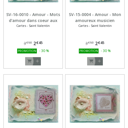
SV-16-0010 - Amour - Mots
SV-15-0004 - Amour - Mon
d'amour dans coeur aux
amoureux musicien
Cartes - Saint Valentin
Cartes - Saint Valentin
sequins
€
45
€
45
2
2
€
50
€
50
3
3
-
30
%
-
30
%
PROMOTION
PROMOTION