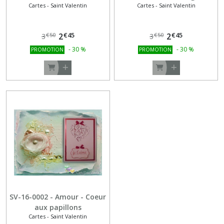
Cartes - Saint Valentin
Cartes - Saint Valentin
glitter argent
€
45
€
45
2
2
€
50
€
50
3
3
-
30
%
-
30
%
PROMOTION
PROMOTION
SV-16-0002 - Amour - Coeur
aux papillons
Cartes - Saint Valentin