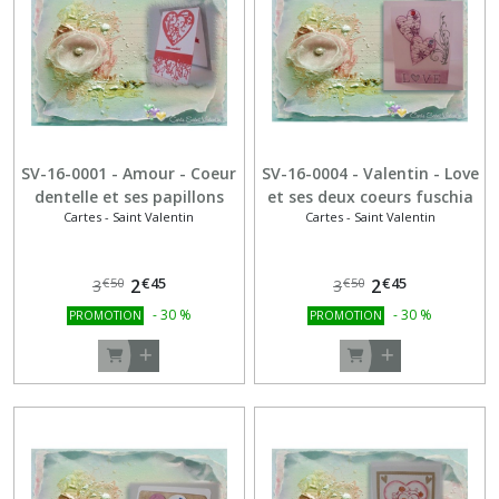
-
Nouvel
An
(10)
Cartes
-
SV-16-0001 - Amour - Coeur
SV-16-0004 - Valentin - Love
Saint
dentelle et ses papillons
et ses deux coeurs fuschia
Valentin
Cartes - Saint Valentin
Cartes - Saint Valentin
(19)
€
45
€
45
2
2
€
50
€
50
3
3
Cartes
-
-
30
%
-
30
%
PROMOTION
PROMOTION
Toutes
occasions
(8)
Cartes
minis
-
cadeaux