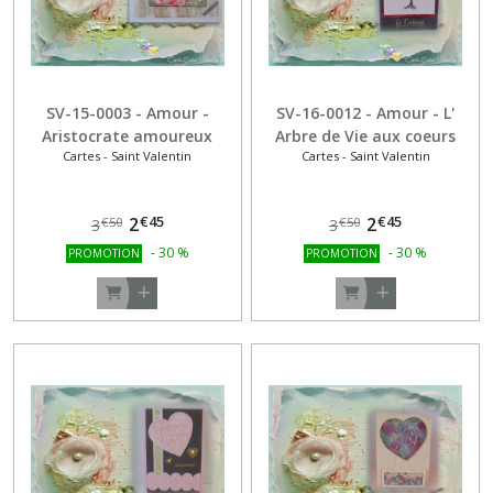
SV-15-0003 - Amour -
SV-16-0012 - Amour - L'
Aristocrate amoureux
Arbre de Vie aux coeurs
Cartes - Saint Valentin
Cartes - Saint Valentin
rouges
€
45
€
45
2
2
€
50
€
50
3
3
-
30
%
-
30
%
PROMOTION
PROMOTION