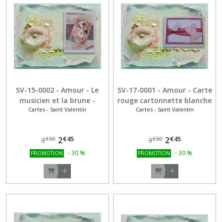
Cartes
-
Fête
des
Mères
(17)
Cartes
SV-15-0002 - Amour - Le
SV-17-0001 - Amour - Carte
-
musicien et la brune -
rouge cartonnette blanche
Fête
Cartes - Saint Valentin
Cartes - Saint Valentin
vintage
coeurs rose et ruban
des
Pères
(11)
€
45
€
45
2
2
€
50
€
50
3
3
-
30
%
-
30
%
PROMOTION
PROMOTION
Cartes
-
Noël
(19)
Cartes