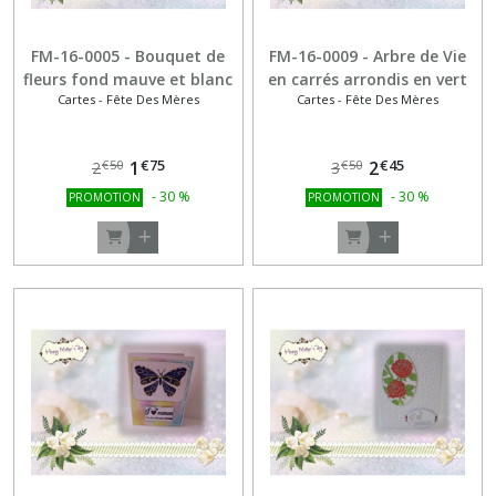
FM-16-0005 - Bouquet de
FM-16-0009 - Arbre de Vie
fleurs fond mauve et blanc
en carrés arrondis en vert
Cartes - Fête Des Mères
Cartes - Fête Des Mères
et blanc
€
75
€
45
1
2
€
50
€
50
2
3
-
30
%
-
30
%
PROMOTION
PROMOTION