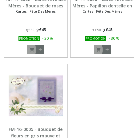
Mères - Bouquet de roses
Mères - Papillon dentelle en
Cartes - Fête Des Mères
Cartes - Fête Des Mères
en médaillon
rose et blanc
€
45
€
45
2
2
€
50
€
50
3
3
-
30
%
-
30
%
PROMOTION
PROMOTION
FM-16-0005 - Bouquet de
fleurs en gris mauve et