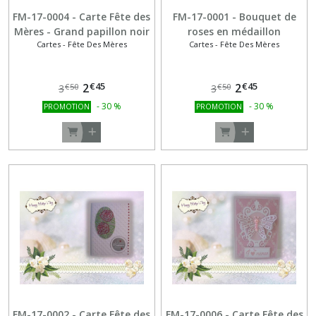
FM-17-0004 - Carte Fête des
FM-17-0001 - Bouquet de
Mères - Grand papillon noir
roses en médaillon
Cartes - Fête Des Mères
Cartes - Fête Des Mères
et acidulé
€
45
€
45
2
2
€
50
€
50
3
3
-
30
%
-
30
%
PROMOTION
PROMOTION
FM-17-0002 - Carte Fête des
FM-17-0006 - Carte Fête des