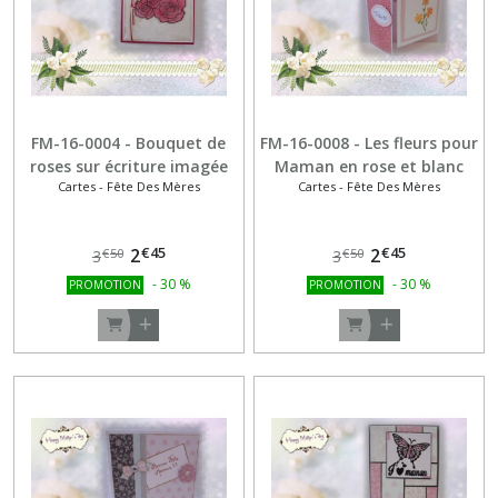
(1)
Cartes
-
Anniversaire
-
FM-16-0004 - Bouquet de
FM-16-0008 - Les fleurs pour
Enfants
roses sur écriture imagée
Maman en rose et blanc
(6)
Cartes - Fête Des Mères
Cartes - Fête Des Mères
€
45
€
45
2
2
€
50
€
50
3
3
Afficher
-
30
%
-
30
%
PROMOTION
PROMOTION
les
résultats