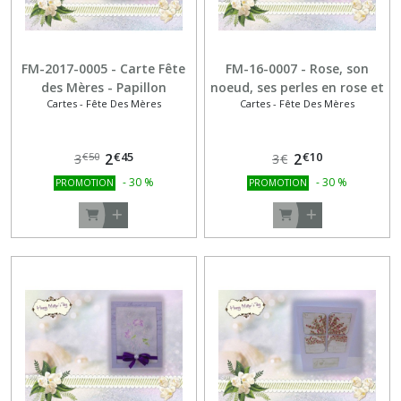
FM-2017-0005 - Carte Fête
FM-16-0007 - Rose, son
des Mères - Papillon
noeud, ses perles en rose et
Cartes - Fête Des Mères
Cartes - Fête Des Mères
dentelle en rose et blanc
blanc
€
45
€
10
2
2
€
50
3
3
€
-
30
%
-
30
%
PROMOTION
PROMOTION