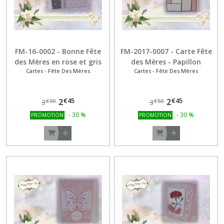
FM-16-0002 - Bonne Fête
FM-2017-0007 - Carte Fête
des Mères en rose et gris
des Mères - Papillon
Cartes - Fête Des Mères
Cartes - Fête Des Mères
dentelle noir et rose
€
45
€
45
2
2
€
50
€
50
3
3
-
30
%
-
30
%
PROMOTION
PROMOTION