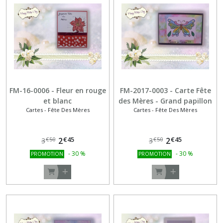
Cartes
-
Fête
des
Mères
(17)
Cartes
FM-16-0006 - Fleur en rouge
FM-2017-0003 - Carte Fête
-
et blanc
des Mères - Grand papillon
Fête
Cartes - Fête Des Mères
Cartes - Fête Des Mères
irisé en acidulé
des
Pères
(11)
€
45
€
45
2
2
€
50
€
50
3
3
-
30
%
-
30
%
PROMOTION
PROMOTION
Cartes
-
Noël
(19)
Cartes