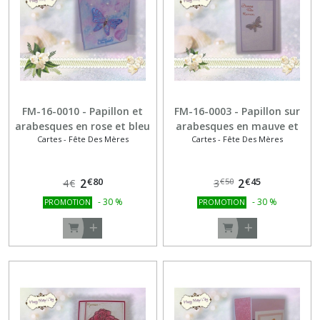
-
Nouvel
An
(10)
Cartes
-
FM-16-0010 - Papillon et
FM-16-0003 - Papillon sur
Saint
arabesques en rose et bleu
arabesques en mauve et
Valentin
Cartes - Fête Des Mères
Cartes - Fête Des Mères
blanc
(19)
€
80
€
45
2
2
€
50
4
€
3
Cartes
-
-
30
%
-
30
%
PROMOTION
PROMOTION
Toutes
occasions
(8)
Cartes
minis
-
cadeaux