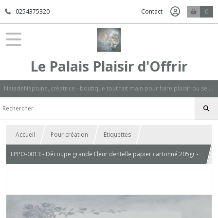
0254375320
Contact
0
Le Palais Plaisir d'Offrir
NaiadeNeptune, créatrice - boutique tout fait main pour faire plaisir ou se faire plaisir.
Accueil
Pour création
Etiquettes
LPPO-0013 - Découpe grande Fleur dentelle papier cartonné 205gr -
Blanc