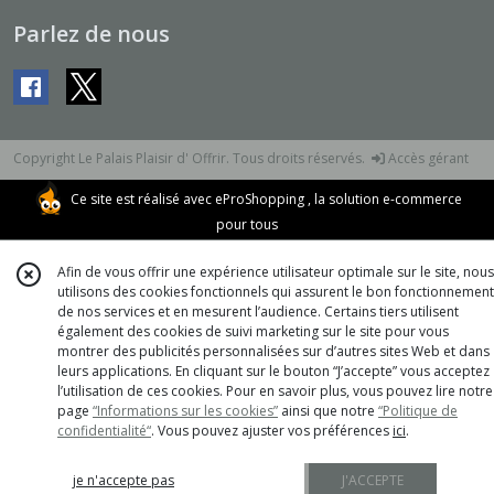
Parlez de nous
Copyright Le Palais Plaisir d' Offrir. Tous droits réservés.
Accès gérant
Ce site est réalisé avec
eProShopping
, la solution e-commerce
pour tous
Afin de vous offrir une expérience utilisateur optimale sur le site, nous
utilisons des cookies fonctionnels qui assurent le bon fonctionnement
de nos services et en mesurent l’audience. Certains tiers utilisent
également des cookies de suivi marketing sur le site pour vous
montrer des publicités personnalisées sur d’autres sites Web et dans
leurs applications. En cliquant sur le bouton “J’accepte” vous acceptez
l’utilisation de ces cookies. Pour en savoir plus, vous pouvez lire notre
page
“Informations sur les cookies”
ainsi que notre
“Politique de
confidentialité“
. Vous pouvez ajuster vos préférences
ici
.
je n'accepte pas
J'ACCEPTE